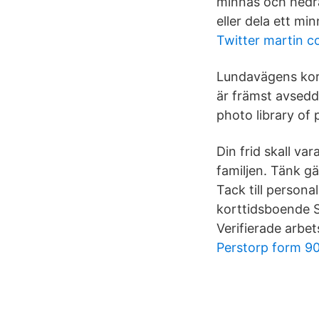
minnas och hedra
eller dela ett min
Twitter martin 
Lundavägens kor
är främst avsedd
photo library of 
Din frid skall v
familjen. Tänk g
Tack till person
korttidsboende S
Verifierade arbet
Perstorp form 9