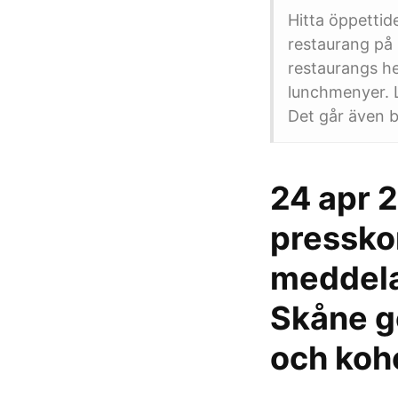
Hitta öppettid
restaurang på
restaurangs he
lunchmenyer. 
Det går även b
24 apr 
pressko
meddela
Skåne g
och ko