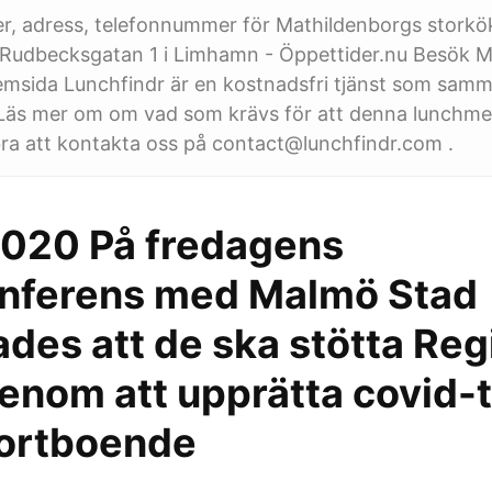
er, adress, telefonnummer för Mathildenborgs storkö
 Rudbecksgatan 1 i Limhamn - Öppettider.nu Besök M
msida Lunchfindr är en kostnadsfri tjänst som samm
Läs mer om om vad som krävs för att denna lunchmen
ra att kontakta oss på contact@lunchfindr.com .
2020 På fredagens
nferens med Malmö Stad
des att de ska stötta Reg
enom att upprätta covid-
hortboende