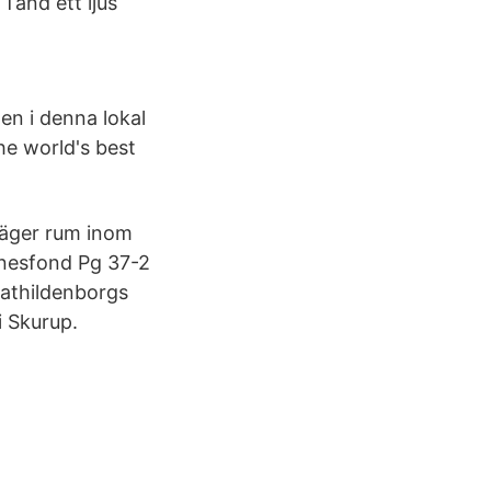
Tänd ett ljus
n i denna lokal
he world's best
n äger rum inom
nnesfond Pg 37-2
Mathildenborgs
 Skurup.