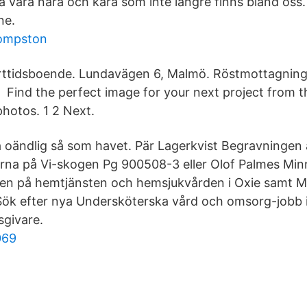
 våra nära och kära som inte längre finns bland oss. 
ne.
compston
ttidsboende. Lundavägen 6, Malmö. Röstmottagninge
 Find the perfect image for your next project from t
photos. 1 2 Next.
ara oändlig så som havet. Pär Lagerkvist Begravninge
ärna på Vi-skogen Pg 900508-3 eller Olof Palmes Mi
alen på hemtjänsten och hemsjukvården i Oxie samt 
ök efter nya Undersköterska vård och omsorg-jobb i
sgivare.
069