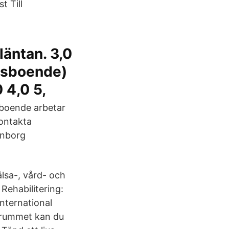
t Till
läntan. 3,0
idsboende)
 4,0 5,
sboende arbetar
ontakta
enborg
älsa-, vård- och
ehabilitering:
nternational
srummet kan du