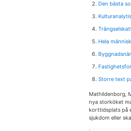
Den bästa s
Kulturanalyti
Trängselskat
Hela männis
Byggnadsnäm
Fastighetsfo
Storre text 
Mathildenborg, M
nya storköket ma
korttidsplats på 
sjukdom eller sk