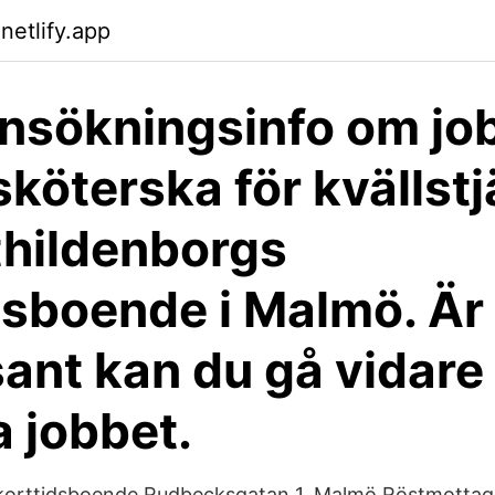
netlify.app
ansökningsinfo om jo
köterska för kvällstj
athildenborgs
dsboende i Malmö. Är
sant kan du gå vidare
 jobbet.
korttidsboende Rudbecksgatan 1, Malmö Röstmottag