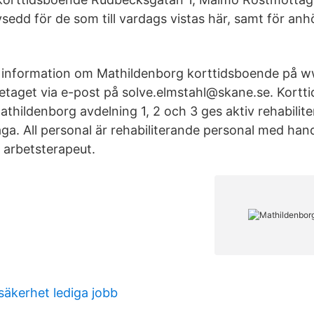
vsedd för de som till vardags vistas här, samt för anh
r information om Mathildenborg korttidsboende på 
etaget via e-post på solve.elmstahl@skane.se. Kortt
thildenborg avdelning 1, 2 och 3 ges aktiv rehabilite
a. All personal är rehabiliterande personal med han
 arbetsterapeut.
säkerhet lediga jobb