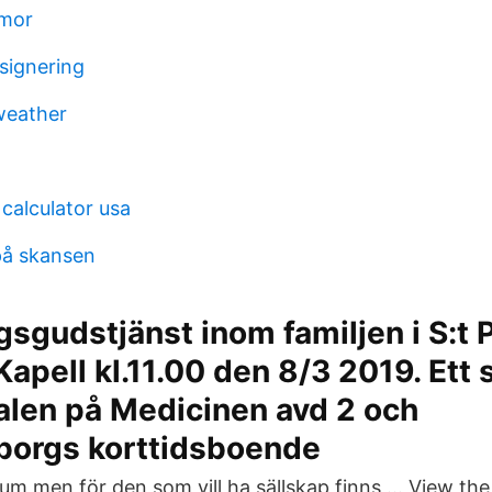
umor
 signering
eather
calculator usa
på skansen
sgudstjänst inom familjen i S:t P
Kapell kl.11.00 den 8/3 2019. Ett 
nalen på Medicinen avd 2 och
borgs korttidsboende
 rum men för den som vill ha sällskap finns … View the 