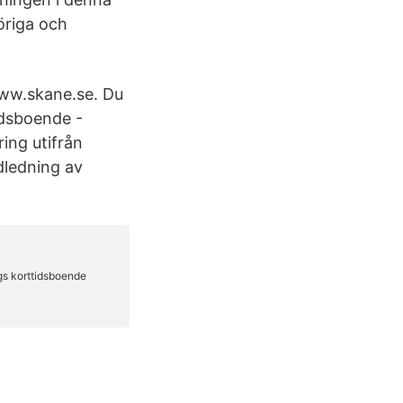
öriga och
www.skane.se. Du
idsboende -
ring utifrån
dledning av