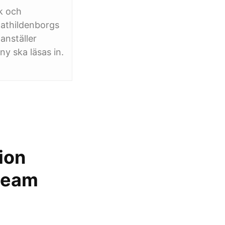
k och
athildenborgs
anställer
y ska läsas in.
ion
team