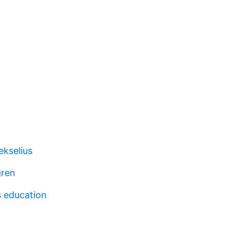
 ekselius
gren
 education