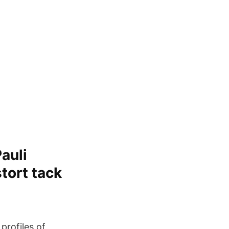
auli
stort tack
profiles of