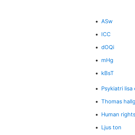
ASw
ICC
dOQi
mHg
kBsT
Psykiatri lisa
Thomas hall
Human rights
Ljus ton