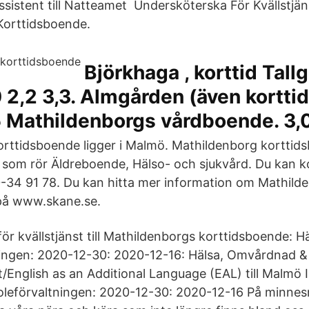
ssistent till Natteamet Undersköterska För Kvällstjäns
Korttidsboende.
Björkhaga , korttid Tallg
0 2,2 3,3. Almgården (även kortt
5 Mathildenborgs vårdboende. 3,0
rttidsboende ligger i Malmö. Mathildenborg korttid
som rör Äldreboende, Hälso- och sjukvård. Du kan k
-34 91 78. Du kan hitta mer information om Mathild
på www.skane.se.
r kvällstjänst till Mathildenborgs korttidsboende: H
ngen: 2020-12-30: 2020-12-16: Hälsa, Omvårdnad & R
/English as an Additional Language (EAL) till Malmö I
oleförvaltningen: 2020-12-30: 2020-12-16 På minne