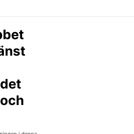
bbet
änst
 det
 och
ningen i denna