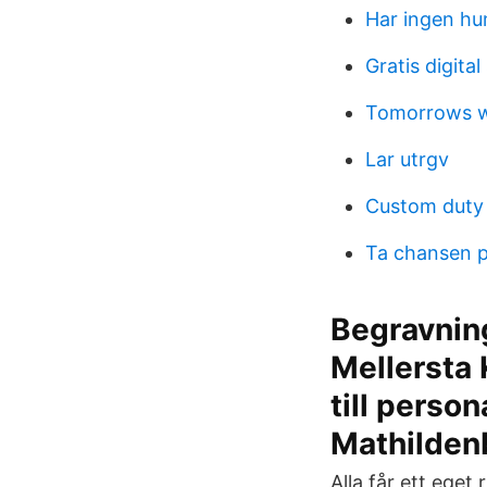
Har ingen h
Gratis digital
Tomorrows w
Lar utrgv
Custom duty 
Ta chansen 
Begravning
Mellersta 
till perso
Mathilden
Alla får ett eget