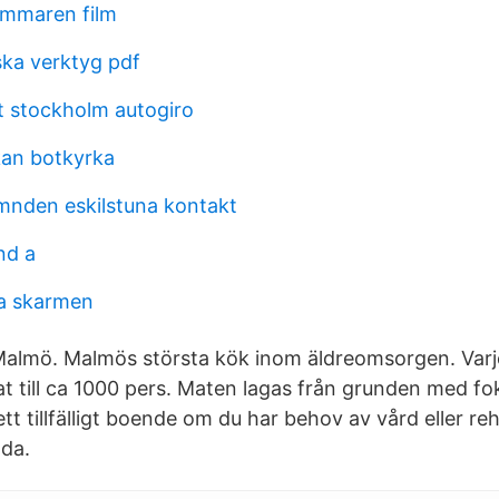
ommaren film
ska verktyg pdf
t stockholm autogiro
kan botkyrka
nden eskilstuna kontakt
nd a
pa skarmen
almö. Malmös största kök inom äldreomsorgen. Varje 
t till ca 1000 pers. Maten lagas från grunden med f
ett tillfälligt boende om du har behov av vård eller reh
ada.