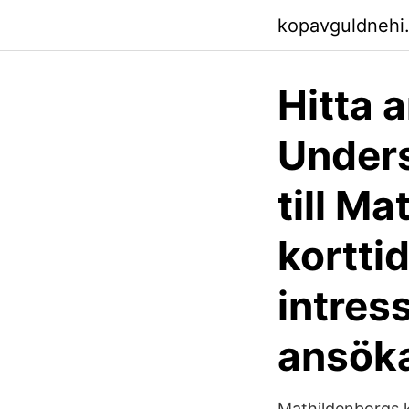
kopavguldnehi.
Hitta 
Unders
till M
kortti
intres
ansöka
Mathildenborgs 