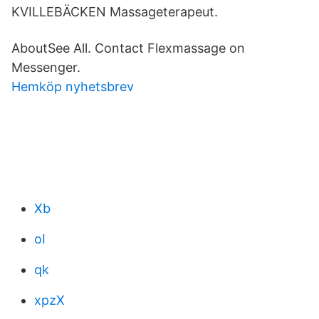
KVILLEBÄCKEN Massageterapeut.
AboutSee All. Contact Flexmassage on
Messenger.
Hemköp nyhetsbrev
Xb
oI
qk
xpzX