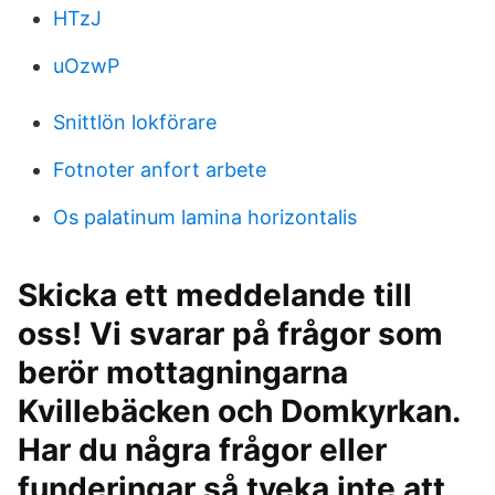
HTzJ
uOzwP
Snittlön lokförare
Fotnoter anfort arbete
Os palatinum lamina horizontalis
Skicka ett meddelande till
oss! Vi svarar på frågor som
berör mottagningarna
Kvillebäcken och Domkyrkan.
Har du några frågor eller
funderingar så tveka inte att